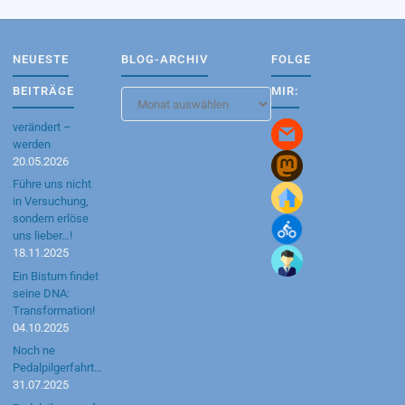
NEUESTE
BLOG-ARCHIV
FOLGE
BEITRÄGE
MIR:
Blog-
Archiv
verändert –
werden
20.05.2026
Führe uns nicht
in Versuchung,
sondern erlöse
uns lieber…!
18.11.2025
Ein Bistum findet
seine DNA:
Transformation!
04.10.2025
Noch ne
Pedalpilgerfahrt…
31.07.2025