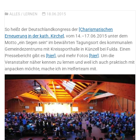
ALLES
/
LERNEN
18.06.2015
So heißt der Deutschlandkongress der
[Charismatischen
Erneuerung in der kath. Kirche]
, vom 14.–17.06.2015 unter dem
Motto „ein Segen sein“ im bewährten Tagungsort des kommunalen
Gemeindezentrums mit Kreissporthalle in Künzell bei Fulda. Einen
Pressebericht gibt es
[hier]
, und mehr Fotos
[hier]
. Um die
Veranstalter näher kennen zu lernen und weil ich auch praktisch mit
anpacken möchte, mache ich im Helferteam mit.