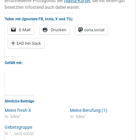
entschiedener Protagonist der
[Alpha-Kurse]
, die mit einem gut
besetzten Infostand auch dabei waren.
Teilen mit (ignoriere FB, Insta, X und TG):
E-Mail
Drucken
osna.social
EAD bei Slack
Gefällt mir:
Ähnliche Beiträge
Meine fresh-X
Meine Berufung (1)
In "Alles"
In "Alles"
Gebetsgruppe
In "...und sonst"