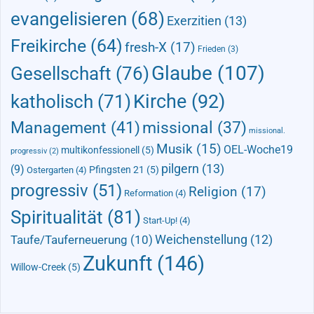
evangelisieren
(68)
Exerzitien
(13)
Freikirche
(64)
fresh-X
(17)
Frieden
(3)
Glaube
(107)
Gesellschaft
(76)
Kirche
(92)
katholisch
(71)
Management
(41)
missional
(37)
missional.
Musik
(15)
OEL-Woche19
multikonfessionell
(5)
progressiv
(2)
pilgern
(13)
(9)
Pfingsten 21
(5)
Ostergarten
(4)
progressiv
(51)
Religion
(17)
Reformation
(4)
Spiritualität
(81)
Start-Up!
(4)
Taufe/Tauferneuerung
(10)
Weichenstellung
(12)
Zukunft
(146)
Willow-Creek
(5)