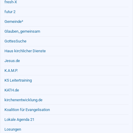
fresh-X
futur 2
Gemeinde³
Glauben_gemeinsam
GottesSuche
Haus kirchlicher Dienste
Jesus.de
K.A.M.P.
K5 Leitertraining
KATH.de
kirchenentwicklung.de
Koalition für Evangelisation
Lokale Agenda 21
Losungen