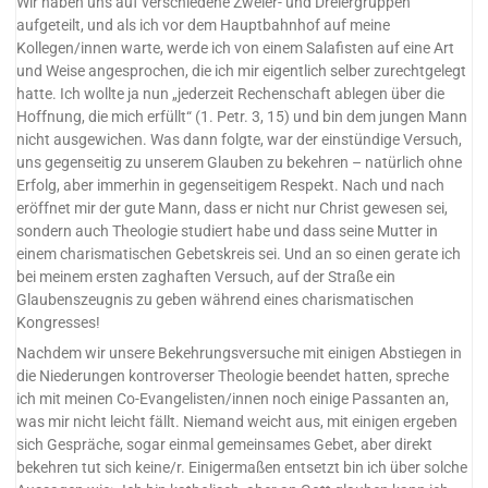
Wir haben uns auf verschiedene Zweier- und Dreiergruppen
aufgeteilt, und als ich vor dem Hauptbahnhof auf meine
Kollegen/innen warte, werde ich von einem Salafisten auf eine Art
und Weise angesprochen, die ich mir eigentlich selber zurechtgelegt
hatte. Ich wollte ja nun „jederzeit Rechenschaft ablegen über die
Hoffnung, die mich erfüllt“ (1. Petr. 3, 15) und bin dem jungen Mann
nicht ausgewichen. Was dann folgte, war der einstündige Versuch,
uns gegenseitig zu unserem Glauben zu bekehren – natürlich ohne
Erfolg, aber immerhin in gegenseitigem Respekt. Nach und nach
eröffnet mir der gute Mann, dass er nicht nur Christ gewesen sei,
sondern auch Theologie studiert habe und dass seine Mutter in
einem charismatischen Gebetskreis sei. Und an so einen gerate ich
bei meinem ersten zaghaften Versuch, auf der Straße ein
Glaubenszeugnis zu geben während eines charismatischen
Kongresses!
Nachdem wir unsere Bekehrungsversuche mit einigen Abstiegen in
die Niederungen kontroverser Theologie beendet hatten, spreche
ich mit meinen Co-Evangelisten/innen noch einige Passanten an,
was mir nicht leicht fällt. Niemand weicht aus, mit einigen ergeben
sich Gespräche, sogar einmal gemeinsames Gebet, aber direkt
bekehren tut sich keine/r. Einigermaßen entsetzt bin ich über solche