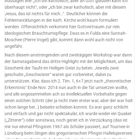
Aussagen wie: „Ich bin katholisch, aber an Gott glauben kann ich
überhaupt nicht“, oder „ich bin zwar katholisch, aber mit diesem
Jesus, das ist nichts für mich…“. Deutlicher können die
Fehlentwicklungen in der kath. Kirche wohl kaum formuliert
werden. Offensichtlich verkommt hier Gottvertrauen zur rein
ideologischen Brauchtumspflege. Dass es in Fulda eine Sunnah-
Moschee (Pierre Vogel) gibt, kommt dann wohl auch nicht von
ungefähr.
Nach diesem anstrengenden und zweitägigen Workshop war dann
der Samstagabend das dritte Highlight mit der Möglichkeit, um das
Geschenk der Taufe im Heiligen Geist zu beten. Jeweils zwei
geschulte „Geschwister“ waren gut vorbereitet, dabei zu
unterstützen. Klar, dass ich 2. Tim. 1, 6+7 jetzt nach „theoretischer
Erkenntnis“ Ende Nov. 2014 nun auch in die Tat umsetzen wollte,
und alle angesammelten ach so intellektuellen Vorbehalte gegen
einen solchen Schritt (der ja nicht mein erster war, aber der war halt
schon lange her…) beiseite schieben konnte. Es war ganz schlicht
und einfach und gar nicht spektakulär, ich wurde weder ein Quaker
(„Zitterer“) oder sonstwas, noch geriet ich in Verzückung (das ist
mir nur einmal Pfingsten 1967 als Schüler passiert, auf Tournee in
Lüneburg beim Singen des gregorianischen Pfingst-Hallelujaverses