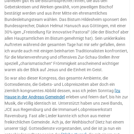
Daneben gibt es die Bistumssprecher/innen, die aus den
Gebetskreisen und Werken gewählt, vom jeweiligen Bischof
bestätigt werden und aus ihrer Mitte ein ehrenamtliches
Bundesleitungsteam wählen. Das Bistum Hildesheim sponsert den
Bundessprecher, Diakon Helmut Hanusch aus Göttingen, mit einer
30%-igen „Freistellung für innovative Pastoral“ (die der Bischof aber
allen Hauptamtlichen im Bistum genehmigt hat). Sein unklerikales
Auftreten während der gesamten Tage hat mir sehr gefallen, denn
ich wurde auch mit einigen beinharten Traditionalisten konfrontiert,
für die Marienverehrung und offensives Zur-Schau-Stellen ihrer
speziell „charismatischen“ Frömmigkeit anscheinend wichtiger
waren als der Blick auf Jesus und die Einheit im Geist.
So war also dieser Kongress, das gesamte Ambiente, die
Gottesdienste, die Gebets- und Lobpreiszeiten aber doch ein
ziemlich kongruentes Abbild dessen, was ich jeden Sonntag
[zu
Hause in der Andreas-Gemeinde]
erleben und feiern darf, bis hin zur
Musik, die völlig identisch ist. Unterstützt haben uns zwei Bands,
JCE aus Regensburg und die Immanuel-Lobpreiswerkstatt
Ravensburg. Fast alle Lieder kannte ich schon aus meiner
freikirchlichen Gemeinde. Ach ja, der Weihbischof Dietz hat einem
unserer tägl. Gottesdienste vorgestanden, und der ist ja nun ein