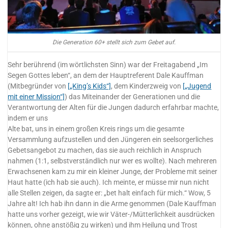
Die Generation 60+ stellt sich zum Gebet auf.
Sehr berührend (im wörtlichsten Sinn) war der Freitagabend „Im
Segen Gottes leben“, an dem der Hauptreferent Dale Kauffman
(Mitbegründer von
[„King’s Kids“]
, dem Kinderzweig von
[„Jugend
mit einer Mission“]
) das Miteinander der Generationen und die
Verantwortung der Alten für die Jungen dadurch erfahrbar machte,
indem er uns
Alte bat, uns in einem großen Kreis rings um die gesamte
Versammlung aufzustellen und den Jüngeren ein seelsorgerliches
Gebetsangebot zu machen, das sie auch reichlich in Anspruch
nahmen (1:1, selbstverständlich nur wer es wollte). Nach mehreren
Erwachsenen kam zu mir ein kleiner Junge, der Probleme mit seiner
Haut hatte (ich hab sie auch). Ich meinte, er müsse mir nun nicht
alle Stellen zeigen, da sagte er: „bet halt einfach für mich.“ Wow, 5
Jahre alt! Ich hab ihn dann in die Arme genommen (Dale Kauffman
hatte uns vorher gezeigt, wie wir Väter-/Mütterlichkeit ausdrücken
können, ohne anstößig zu wirken) und ihm Heilung und Trost