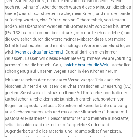
„Veni Sancte Spiritus“, da hatte ich von charismatischen Sachen
noch Null Ahnung). Aber dennoch waren diese 5 Minuten, die ich da
kniete (was ich sonst selten mache, mein Knie…) und mir die Hände
aufgelegt wurden, eine Erfahrung von Geborgenheit, von festem
Boden, ein Überströmt-Werden mit Gottes Kraft von oben bis unten
(Ps. 133 hat mich immer beeindruckt, nun durfte ich es erleben) und
die Gewissheit durch die Worte meiner Mitbeter, dass Gott meine
Schritte fest machen und mir die richtigen Worte in den Mund legen
wird,
[wenn es drauf ankommt]
. Darauf darf ich mich immer
verlassen. Lassen wir dieses Feuer nie verglimmen! We are „burning
persons“ und die braucht Gott,
[solche braucht die Welt]
! Asche liegt
schon genug auf unseren Wegen auch in den Kirchen herum.
Ich konnte neben dem sehr guten Vernetzungseffekt auch ein
bisschen „hinter die Kulissen“ der Charismatischen Erneuerung (CE)
gucken. Sie ist wirklich strukturell eine Art Freikirche innerhalb der
katholischen Kirche, denn sie ist nicht hierarchisch, sondern von
Beginn an synodal verfasst. Sie bekommt keinerlei Unterstützung
aus Kirchensteuermitteln und muss ihre Mitarbeiter (1 hauptamtl.
pastoraler Mitarbeiter, 1 Geschäftsführer und mehrere Bürokräfte)
selbst besolden und die recht umfangreiche Kinder- und
Jugendarbeit und alles Material und Räume selbst finanzieren.