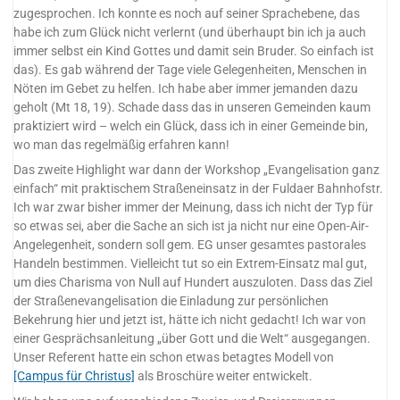
zugesprochen. Ich konnte es noch auf seiner Sprachebene, das
habe ich zum Glück nicht verlernt (und überhaupt bin ich ja auch
immer selbst ein Kind Gottes und damit sein Bruder. So einfach ist
das). Es gab während der Tage viele Gelegenheiten, Menschen in
Nöten im Gebet zu helfen. Ich habe aber immer jemanden dazu
geholt (Mt 18, 19). Schade dass das in unseren Gemeinden kaum
praktiziert wird – welch ein Glück, dass ich in einer Gemeinde bin,
wo man das regelmäßig erfahren kann!
Das zweite Highlight war dann der Workshop „Evangelisation ganz
einfach“ mit praktischem Straßeneinsatz in der Fuldaer Bahnhofstr.
Ich war zwar bisher immer der Meinung, dass ich nicht der Typ für
so etwas sei, aber die Sache an sich ist ja nicht nur eine Open-Air-
Angelegenheit, sondern soll gem. EG unser gesamtes pastorales
Handeln bestimmen. Vielleicht tut so ein Extrem-Einsatz mal gut,
um dies Charisma von Null auf Hundert auszuloten. Dass das Ziel
der Straßenevangelisation die Einladung zur persönlichen
Bekehrung hier und jetzt ist, hätte ich nicht gedacht! Ich war von
einer Gesprächsanleitung „über Gott und die Welt“ ausgegangen.
Unser Referent hatte ein schon etwas betagtes Modell von
[Campus für Christus]
als Broschüre weiter entwickelt.