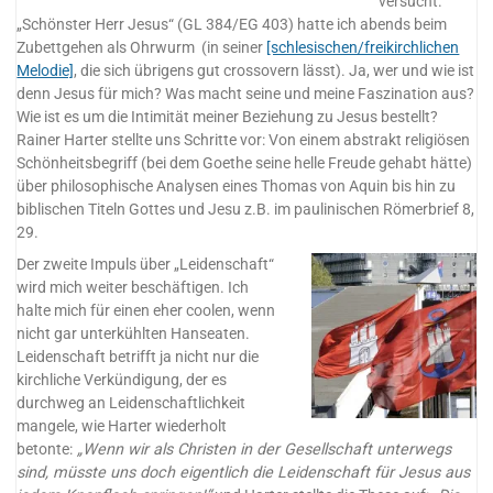
versucht.
„Schönster Herr Jesus“ (GL 384/EG 403) hatte ich abends beim
Zubettgehen als Ohrwurm (in seiner
[schlesischen/freikirchlichen
Melodie]
, die sich übrigens gut crossovern lässt). Ja, wer und wie ist
denn Jesus für mich? Was macht seine und meine Faszination aus?
Wie ist es um die Intimität meiner Beziehung zu Jesus bestellt?
Rainer Harter stellte uns Schritte vor: Von einem abstrakt religiösen
Schönheitsbegriff (bei dem Goethe seine helle Freude gehabt hätte)
über philosophische Analysen eines Thomas von Aquin bis hin zu
biblischen Titeln Gottes und Jesu z.B. im paulinischen Römerbrief 8,
29.
Der zweite Impuls über „Leidenschaft“
wird mich weiter beschäftigen. Ich
halte mich für einen eher coolen, wenn
nicht gar unterkühlten Hanseaten.
Leidenschaft betrifft ja nicht nur die
kirchliche Verkündigung, der es
durchweg an Leidenschaftlichkeit
mangele, wie Harter wiederholt
betonte:
„Wenn wir als Christen in der Gesellschaft unterwegs
sind, müsste uns doch eigentlich die Leidenschaft für Jesus aus