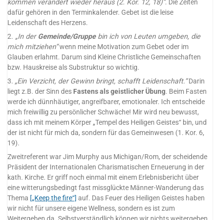
kommen verändert wieder heraus (2. Kor. 12, 18)“
. Die Zeiten
dafür gehören in den Terminkalender. Gebet ist die leise
Leidenschaft des Herzens.
2.
„In der
Gemeinde/Gruppe
bin ich von Leuten umgeben, die
mich mitziehen“
wenn meine Motivation zum Gebet oder im
Glauben erlahmt. Darum sind Kleine Christliche Gemeinschaften
bzw. Hauskreise als Substruktur so wichtig.
3.
„Ein Verzicht, der Gewinn bringt, schafft Leidenschaft.“
Darin
liegt z.B. der Sinn des
Fastens als geistlicher Übung
. Beim Fasten
werde ich dünnhäutiger, angreifbarer, emotionaler. Ich entscheide
mich freiwillig zu persönlicher Schwäche! Mir wird neu bewusst,
dass ich mit meinem Körper „Tempel des Heiligen Geistes“ bin, und
der ist nicht für mich da, sondern für das Gemeinwesen (1. Kor. 6,
19).
Zweitreferent war Jim Murphy aus Michigan/Rom, der scheidende
Präsident der Internationalen Charismatischen Erneuerung in der
kath. Kirche. Er griff noch einmal mit einem Erlebnisbericht über
eine witterungsbedingt fast missglückte Männer-Wanderung das
Thema
[„Keep the fire“]
auf. Das Feuer des Heiligen Geistes haben
wir nicht für unsere eigene Wellness, sondern es ist zum
Weitergeben da. Selbstverständlich können wir nichts weitergeben,