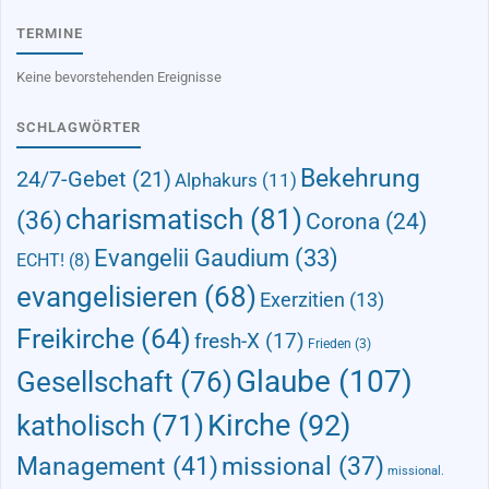
TERMINE
Keine bevorstehenden Ereignisse
SCHLAGWÖRTER
Bekehrung
24/7-Gebet
(21)
Alphakurs
(11)
charismatisch
(81)
(36)
Corona
(24)
Evangelii Gaudium
(33)
ECHT!
(8)
evangelisieren
(68)
Exerzitien
(13)
Freikirche
(64)
fresh-X
(17)
Frieden
(3)
Glaube
(107)
Gesellschaft
(76)
Kirche
(92)
katholisch
(71)
Management
(41)
missional
(37)
missional.