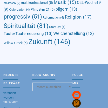
Musik
(15)
OEL-Woche19
multikonfessionell
(5)
progressiv
(2)
pilgern
(13)
(9)
Pfingsten 21
(5)
Ostergarten
(4)
progressiv
(51)
Religion
(17)
Reformation
(4)
Spiritualität
(81)
Start-Up!
(4)
Taufe/Tauferneuerung
(10)
Weichenstellung
(12)
Zukunft
(146)
Willow-Creek
(5)
NEUESTE
BLOG-ARCHIV
FOLGE
BEITRÄGE
MIR:
Blog-
Archiv
verändert –
werden
20.05.2026