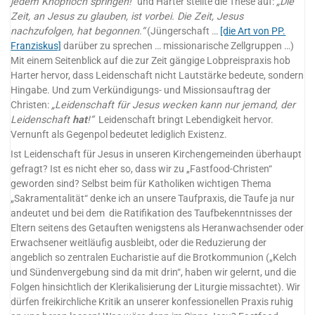
jedem Knopfloch springen!“
und Harter stellte die These auf:
„Die
Zeit, an Jesus zu glauben, ist vorbei. Die Zeit, Jesus
nachzufolgen, hat begonnen.“
(Jüngerschaft …
[die Art von PP.
Franziskus]
darüber zu sprechen … missionarische Zellgruppen …)
Mit einem Seitenblick auf die zur Zeit gängige Lobpreispraxis hob
Harter hervor, dass Leidenschaft nicht Lautstärke bedeute, sondern
Hingabe. Und zum Verkündigungs- und Missionsauftrag der
Christen:
„Leidenschaft für Jesus wecken kann nur jemand, der
Leidenschaft
hat
!“
Leidenschaft bringt Lebendigkeit hervor.
Vernunft als Gegenpol bedeutet lediglich Existenz.
Ist Leidenschaft für Jesus in unseren Kirchengemeinden überhaupt
gefragt? Ist es nicht eher so, dass wir zu „Fastfood-Christen“
geworden sind? Selbst beim für Katholiken wichtigen Thema
„Sakramentalität“ denke ich an unsere Taufpraxis, die Taufe ja nur
andeutet und bei dem die Ratifikation des Taufbekenntnisses der
Eltern seitens des Getauften wenigstens als Heranwachsender oder
Erwachsener weitläufig ausbleibt, oder die Reduzierung der
angeblich so zentralen Eucharistie auf die Brotkommunion („Kelch
und Sündenvergebung sind da mit drin“, haben wir gelernt, und die
Folgen hinsichtlich der Klerikalisierung der Liturgie missachtet). Wir
dürfen freikirchliche Kritik an unserer konfessionellen Praxis ruhig