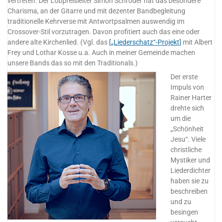
vertreten. Der Lobpreisleiter Simon Schröder hat das besondere
Charisma, an der Gitarre und mit dezenter Bandbegleitung
traditionelle Kehrverse mit Antwortpsalmen auswendig im
Crossover-Stil vorzutragen. Davon profitiert auch das eine oder
andere alte Kirchenlied. (Vgl. das
[„Liederschatz“-Projekt]
mit Albert
Frey und Lothar Kosse u.a. Auch in meiner Gemeinde machen
unsere Bands das so mit den Traditionals.)
Der erste
Impuls von
Rainer Harter
drehte sich
um die
„Schönheit
Jesu“. Viele
christliche
Mystiker und
Liederdichter
haben sie zu
beschreiben
und zu
besingen