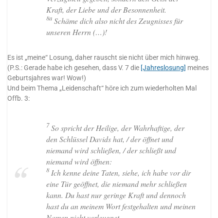
Kraft, der Liebe und der Besonnenheit.
8a
Schäme dich also nicht des Zeugnisses für
unseren Herrn (…)!
Es ist „meine“ Losung, daher rauscht sie nicht über mich hinweg.
(P.S.: Gerade habe ich gesehen, dass V. 7 die
[Jahreslosung]
meines
Geburtsjahres war! Wow!)
Und beim Thema „Leidenschaft“ höre ich zum wiederholten Mal
Offb. 3:
7
So spricht der Heilige, der Wahrhaftige, der
den Schlüssel Davids hat, / der öffnet und
niemand wird schließen, / der schließt und
niemand wird öffnen:
8
Ich kenne deine Taten, siehe, ich habe vor dir
eine Tür geöffnet, die niemand mehr schließen
kann. Du hast nur geringe Kraft und dennoch
hast du an meinem Wort festgehalten und meinen
Namen nicht verleugnet.