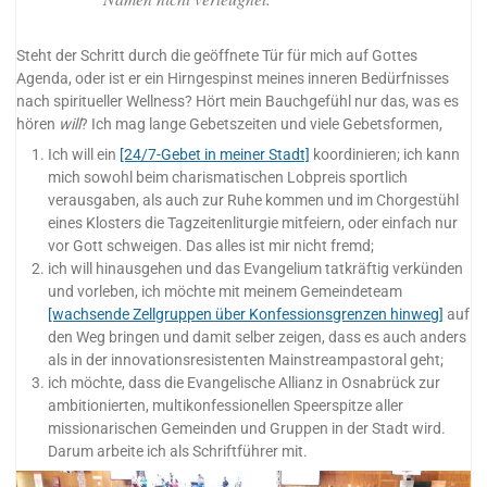
Steht der Schritt durch die geöffnete Tür für mich auf Gottes
Agenda, oder ist er ein Hirngespinst meines inneren Bedürfnisses
nach spiritueller Wellness? Hört mein Bauchgefühl nur das, was es
hören
will
? Ich mag lange Gebetszeiten und viele Gebetsformen,
Ich will ein
[24/7-Gebet in meiner Stadt]
koordinieren; ich kann
mich sowohl beim charismatischen Lobpreis sportlich
verausgaben, als auch zur Ruhe kommen und im Chorgestühl
eines Klosters die Tagzeitenliturgie mitfeiern, oder einfach nur
vor Gott schweigen. Das alles ist mir nicht fremd;
ich will hinausgehen und das Evangelium tatkräftig verkünden
und vorleben, ich möchte mit meinem Gemeindeteam
[wachsende Zellgruppen über Konfessionsgrenzen hinweg]
auf
den Weg bringen und damit selber zeigen, dass es auch anders
als in der innovationsresistenten Mainstreampastoral geht;
ich möchte, dass die Evangelische Allianz in Osnabrück zur
ambitionierten, multikonfessionellen Speerspitze aller
missionarischen Gemeinden und Gruppen in der Stadt wird.
Darum arbeite ich als Schriftführer mit.