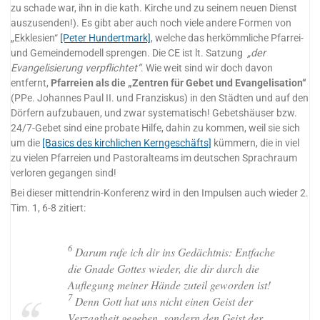
zu schade war, ihn in die kath. Kirche und zu seinem neuen Dienst
auszusenden!). Es gibt aber auch noch viele andere Formen von
„Ekklesien“
[Peter Hundertmark]
, welche das herkömmliche Pfarrei-
und Gemeindemodell sprengen. Die CE ist lt. Satzung
„der
Evangelisierung verpflichtet“
. Wie weit sind wir doch davon
entfernt,
Pfarreien als die „Zentren für Gebet und Evangelisation“
(PPe. Johannes Paul II. und Franziskus) in den Städten und auf den
Dörfern aufzubauen, und zwar systematisch! Gebetshäuser bzw.
24/7-Gebet sind eine probate Hilfe, dahin zu kommen, weil sie sich
um die
[Basics des kirchlichen Kerngeschäfts]
kümmern, die in viel
zu vielen Pfarreien und Pastoralteams im deutschen Sprachraum
verloren gegangen sind!
Bei dieser mittendrin-Konferenz wird in den Impulsen auch wieder 2.
Tim. 1, 6-8 zitiert:
6
Darum rufe ich dir ins Gedächtnis: Entfache
die Gnade Gottes wieder, die dir durch die
Auflegung meiner Hände zuteil geworden ist!
7
Denn Gott hat uns nicht einen Geist der
Verzagtheit gegeben, sondern den Geist der