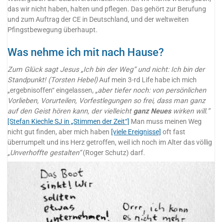
das wir nicht haben, halten und pflegen. Das gehört zur Berufung
und zum Auftrag der CE in Deutschland, und der weltweiten
Pfingstbewegung überhaupt.
Was nehme ich mit nach Hause?
Zum Glück sagt Jesus „Ich bin der Weg“ und nicht: Ich bin der
Standpunkt! (Torsten Hebel)
Auf mein 3-rd Life habe ich mich
„ergebnisoffen“ eingelassen,
„aber tiefer noch: von persönlichen
Vorlieben, Vorurteilen, Vorfestlegungen so frei, dass man ganz
auf den Geist hören kann, der vielleicht
ganz Neues
wirken will.“
[Stefan Kiechle SJ in „Stimmen der Zeit“]
Man muss meinen Weg
nicht gut finden, aber mich haben
[viele Ereignisse]
oft fast
überrumpelt und ins Herz getroffen, weil ich noch im Alter das völlig
„Unverhoffte gestalten“
(Roger Schutz) darf.