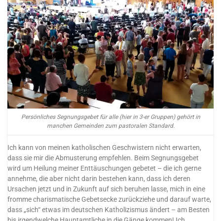
Persönliches Segnungsgebet für alle (hier in 3-er Gruppen) gehört in
manchen Gemeinden zum pastoralen Standard.
Ich kann von meinen katholischen Geschwistern nicht erwarten,
dass sie mir die Abmusterung empfehlen. Beim Segnungsgebet
wird um Heilung meiner Enttäuschungen gebetet – die ich gerne
annehme, die aber nicht darin bestehen kann, dass ich deren
Ursachen jetzt und in Zukunft auf sich beruhen lasse, mich in eine
fromme charismatische Gebetsecke zurückziehe und darauf warte,
dass „sich“ etwas im deutschen Katholizismus ändert – am Besten
bis irgendwelche Hauptamtliche in die Gänge kommen! Ich