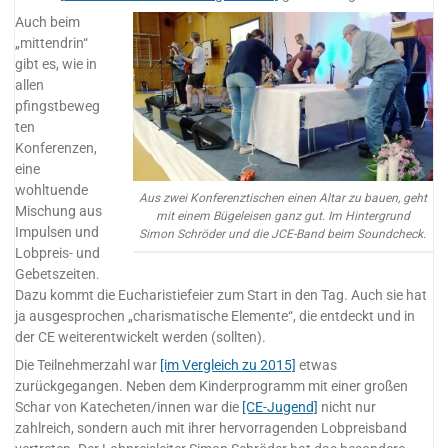
Auch beim
„mittendrin“
gibt es, wie in
allen
pfingstbeweg
ten
Konferenzen,
eine
wohltuende
Aus zwei Konferenztischen einen Altar zu bauen, geht
Mischung aus
mit einem Bügeleisen ganz gut. Im Hintergrund
Impulsen und
Simon Schröder und die JCE-Band beim Soundcheck.
Lobpreis- und
Gebetszeiten.
Dazu kommt die Eucharistiefeier zum Start in den Tag. Auch sie hat
ja ausgesprochen „charismatische Elemente“, die entdeckt und in
der CE weiterentwickelt werden (sollten).
Die Teilnehmerzahl war
[im Vergleich zu 2015]
etwas
zurückgegangen. Neben dem Kinderprogramm mit einer großen
Schar von Katecheten/innen war die
[CE-Jugend]
nicht nur
zahlreich, sondern auch mit ihrer hervorragenden Lobpreisband