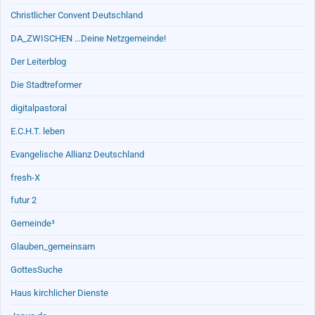
Christlicher Convent Deutschland
DA_ZWISCHEN …Deine Netzgemeinde!
Der Leiterblog
Die Stadtreformer
digitalpastoral
E.C.H.T. leben
Evangelische Allianz Deutschland
fresh-X
futur 2
Gemeinde³
Glauben_gemeinsam
GottesSuche
Haus kirchlicher Dienste