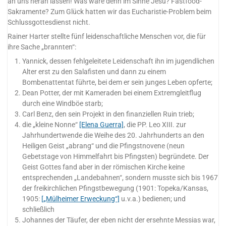
an uns heran lassen! Was wäre denn im Sinne Jesu? Fastfood-
Sakramente? Zum Glück hatten wir das Eucharistie-Problem beim
Schlussgottesdienst nicht.
Rainer Harter stellte fünf leidenschaftliche Menschen vor, die für
ihre Sache „brannten“:
Yannick, dessen fehlgeleitete Leidenschaft ihn im jugendlichen
Alter erst zu den Salafisten und dann zu einem
Bombenattentat führte, bei dem er sein junges Leben opferte;
Dean Potter, der mit Kameraden bei einem Extremgleitflug
durch eine Windböe starb;
Carl Benz, den sein Projekt in den finanziellen Ruin trieb;
die „kleine Nonne“
[Elena Guerra]
, die PP. Leo XIII. zur
Jahrhundertwende die Weihe des 20. Jahrhunderts an den
Heiligen Geist „abrang“ und die Pfingstnovene (neun
Gebetstage von Himmelfahrt bis Pfingsten) begründete. Der
Geist Gottes fand aber in der römischen Kirche keine
entsprechenden „Landebahnen“, sondern musste sich bis 1967
der freikirchlichen Pfingstbewegung (1901: Topeka/Kansas,
1905:
[„Mülheimer Erweckung“]
u.v.a.) bedienen; und
schließlich
Johannes der Täufer, der eben nicht der ersehnte Messias war,