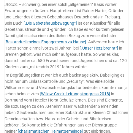
JESUS. – schwierig, bei einer solch „allgemeinen“ Basis vorher
Erwartungen zu äußern. Hauptreferent ist Rainer Harter, Gründer
und Leiter des ältesten Gebetshauses Deutschlands in Freiburg.
Sein Buch
[„Die Gebetshausbewegung“]
ist der Klassiker für alle
Gebetshausfreunde und -gründer. Ich habe es vor kurzem gelesen.
Damit gibt es also einen deutlichen Bezug zum wesentlichsten
[Bestandteil meines Engagements zu Hause]
. Außerdem hatte ich
Harter schon einmal vor zwei Jahren bei
[„Unser Herz brennt“]
in
Bremen gehört, was mich sehr aufgebaut hatte. So war es klar,
dass ich unter ca. 680 Erwachsenen und Jugendlichen und ca. 120
Kindern zum „mittendrin 2019“ fahren würde.
Im Begrüßungsdienst war ich auch backstage aktiv. Dabei ging es
nicht nur um Einlasskontrolle und „Security“: Was eine solide
Willkommens- und Verabschiedungskultur bedeuten, konnte man ja
schon beim letzten
[Willow-Creek-Leitungskongress 2018]
in
Dortmund vom Hotelier Horst Schulze lernen. Dies sind Elemente,
die sozusagen zu den „Geheimnissen“ wachsender Gemeinden
neben Glaubenskursen und einer Substruktur in Kleinen Christlichen
Gemeinschaften bzw. Haus- oder Gebets- und Bibelkreisen
gehören. So konnte ich die Erfahrungen aus der Dienstgruppe
meiner
[
charismatischen Heimatgemeinde]
gut einbringen.