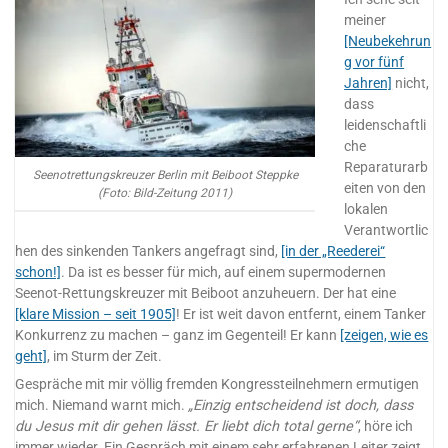
meiner
[Neubekehrun
g vor fünf
Jahren]
nicht,
dass
leidenschaftli
che
Reparaturarb
Seenotrettungskreuzer Berlin mit Beiboot Steppke
eiten von den
(Foto: Bild-Zeitung 2011)
lokalen
Verantwortlic
hen des sinkenden Tankers angefragt sind,
[in der „Reederei“
schon!]
. Da ist es besser für mich, auf einem supermodernen
Seenot-Rettungskreuzer mit Beiboot anzuheuern. Der hat eine
[klare Mission – seit 1905]
! Er ist weit davon entfernt, einem Tanker
Konkurrenz zu machen – ganz im Gegenteil! Er kann
[zeigen, wie es
geht]
, im Sturm der Zeit.
Gespräche mit mir völlig fremden Kongressteilnehmern ermutigen
mich. Niemand warnt mich.
„Einzig entscheidend ist doch, dass
du Jesus mit dir gehen lässt. Er liebt dich total gerne“
, höre ich
immer wieder. Ein Gespräch mit einem sehr erfahrenen Leiter zeigt