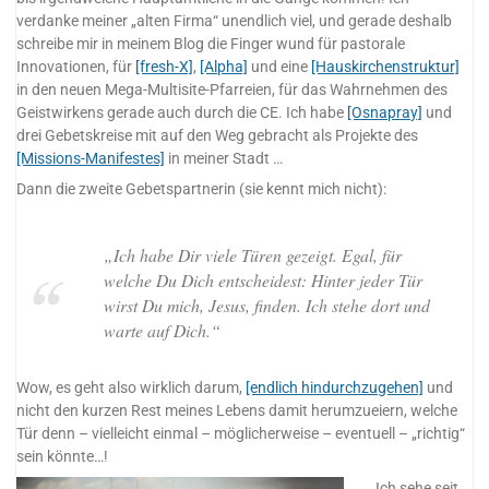
verdanke meiner „alten Firma“ unendlich viel, und gerade deshalb
schreibe mir in meinem Blog die Finger wund für pastorale
Innovationen, für
[fresh-X]
,
[Alpha]
und eine
[Hauskirchenstruktur]
in den neuen Mega-Multisite-Pfarreien, für das Wahrnehmen des
Geistwirkens gerade auch durch die CE. Ich habe
[Osnapray]
und
drei Gebetskreise mit auf den Weg gebracht als Projekte des
[Missions-Manifestes]
in meiner Stadt …
Dann die zweite Gebetspartnerin (sie kennt mich nicht):
„Ich habe Dir viele Türen gezeigt. Egal, für
welche Du Dich entscheidest: Hinter jeder Tür
wirst Du mich, Jesus, finden. Ich stehe dort und
warte auf Dich.“
Wow, es geht also wirklich darum,
[endlich hindurchzugehen]
und
nicht den kurzen Rest meines Lebens damit herumzueiern, welche
Tür denn – vielleicht einmal – möglicherweise – eventuell – „richtig“
sein könnte…!
Ich sehe seit