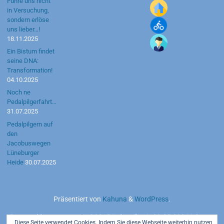
Führe uns nicht
in Versuchung,
sondern erlöse
uns lieber…!
18.11.2025
Ein Bistum findet
seine DNA:
Transformation!
04.10.2025
Noch ne
Pedalpilgerfahrt…
31.07.2025
Pedalpilgern auf
den
Jacobuswegen
Lüneburger
Heide
30.07.2025
Präsentiert von
Kahuna
&
WordPress
.
Powered by
motetus.de
©2015 | aktuell seit 20.05.2026 | Server:
Diese Seite verwendet Cookies. Indem Sie diese Webseite weiterhin nutzen,