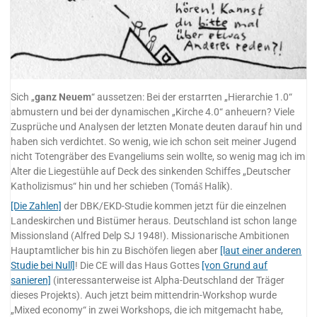
Sich „
ganz Neuem
“ aussetzen: Bei der erstarrten „Hierarchie 1.0“
abmustern und bei der dynamischen „Kirche 4.0“ anheuern? Viele
Zusprüche und Analysen der letzten Monate deuten darauf hin und
haben sich verdichtet. So wenig, wie ich schon seit meiner Jugend
nicht Totengräber des Evangeliums sein wollte, so wenig mag ich im
Alter die Liegestühle auf Deck des sinkenden Schiffes „Deutscher
Katholizismus“ hin und her schieben (Tomáš Halík).
[Die Zahlen]
der DBK/EKD-Studie kommen jetzt für die einzelnen
Landeskirchen und Bistümer heraus. Deutschland ist schon lange
Missionsland (Alfred Delp SJ 1948!). Missionarische Ambitionen
Hauptamtlicher bis hin zu Bischöfen liegen aber
[laut einer anderen
Studie bei Null]
! Die CE will das Haus Gottes
[von Grund auf
sanieren]
(interessanterweise ist Alpha-Deutschland der Träger
dieses Projekts). Auch jetzt beim mittendrin-Workshop wurde
„Mixed economy“ in zwei Workshops, die ich mitgemacht habe,