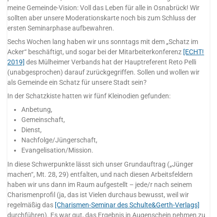
meine Gemeinde-Vision: Voll das Leben für alle in Osnabrück! Wir
sollten aber unsere Moderationskarte noch bis zum Schluss der
ersten Seminarphase aufbewahren.
Sechs Wochen lang haben wir uns sonntags mit dem „Schatz im
Acker“ beschäftigt, und sogar bei der Mitarbeiterkonferenz
[ECHT!
2019]
des Mülheimer Verbands hat der Hauptreferent Reto Pelli
(unabgesprochen) darauf zurückgegriffen. Sollen und wollen wir
als Gemeinde ein Schatz für unsere Stadt sein?
In der Schatzkiste hatten wir fünf Kleinodien gefunden:
Anbetung,
Gemeinschaft,
Dienst,
Nachfolge/Jüngerschaft,
Evangelisation/Mission.
In diese Schwerpunkte lässt sich unser Grundauftrag („Jünger
machen“, Mt. 28, 29) entfalten, und nach diesen Arbeitsfeldern
haben wir uns dann im Raum aufgestellt – jede/r nach seinem
Charismenprofil (ja, das ist Vielen durchaus bewusst, weil wir
regelmäßig das
[Charismen-Seminar des Schulte&Gerth-Verlags]
durchführen). Es war gut, das Ergebnis in Augenschein nehmen zu