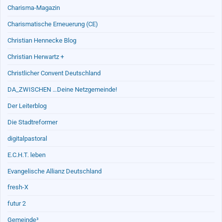
Charisma-Magazin
Charismatische Erneuerung (CE)
Christian Hennecke Blog
Christian Herwartz +
Christlicher Convent Deutschland
DA_ZWISCHEN …Deine Netzgemeinde!
Der Leiterblog
Die Stadtreformer
digitalpastoral
E.C.H.T. leben
Evangelische Allianz Deutschland
fresh-X
futur 2
Gemeinde³