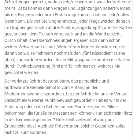
Schreibbogen gedreht, sodass jede/r lesen kann, was der Vorherige
meint. Dazu können dann Fragen und Ergänzungen notiert werden,
bis der Bogen wieder beim Ersten angekommen ist und jede/r alles
lesen kann. Die vier Stellungnahmen zu jeder Frage werden danach
im Gruppengespräch auf drei Punkte „eingedampft“, auf drei Karten
geschrieben, dem Plenum vorgestellt und an die Wand geklebt.
Durch inhaltliche Überschneidungen ergeben sich dann schon
weitere Schwerpunkte und „Wolken“ von Moderationskarten, die
dann von 2-3 Teilnehmern nochmals den „fünf Kleinodien“ (siehe
oben) zugeordnet wurden. In der Mittagspause konnten die Karten
durch Punktebewertung (drei pro Teilnehmer) ein weiteres Mal
gewichtet werden.
Der vorletzte Schritt bestand darin, das persönliche und
aufbewahrte Gemeindemotto vom Anfang an der
Moderationswand einzuordnen. Letzter Schritt: Ist uns im Verlauf
vielleicht ein weiterer Punkt bewusst geworden? Haben wir in der
Anbetung oder in den Gebetspausen Eindrücke, innere Bilder
bekommen, die für alle interessant sein können? Hat sich mein Platz
in der Gemeinde geändert? Oder fehlt vielleicht etwas ganz
Entscheidendes? Auch die Präsentation solcher Gedanken sollte
nicht zu kurz kommen.