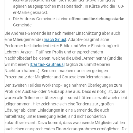
Aktivitätsspektrums ein. Die Pfadfinder (Royal Rangers)
agieren ausgesprochen missionarisch. In Kürze wird die 100-
er-Marke geknackt.
Die Andreas-Gemeinde ist eine
offene und beziehungsstarke
Gemeinde.
Die Andreas-Gemeinde ist nach meiner Einschätzung aber auch
eine Milieugemeinde (
[nach Sinus]
: Adaptiv-pragmatische
Performer bei bibelorientierter Ethik- und Werte-Einstellung) mit
Lehrern, Ärzten, IT-affinen Profis und entsprechendem
Nachholbedarf bei denen, welche die Bibel „Arme“ nennt (und die
wir mit einem
[Caritas-Kaufhaus]
täglich zu unmittelbaren
Nachbarn haben…). Senioren machen nur einen geringen
Prozentsatz der Mitglieder und Gottesdienstfeiernden aus.
Den zweiten Teil des Workshop-Tags nahmen Überlegungen zum
Profil der Ausbau- oder Neubaupläne aus. Dass es nötig ist, davon
waren alle Teilnehmer überzeugt – sonst hätten sie wohl auch nicht
teilgenommen. Hier zeichnete sich eine Tendenz zur „großen
Lösung“ ab, denn Einladungen in eine Gemeinde, die auch
mittelfristig unter Beengung leidet, sind nicht sonderlich
zukunftsrelevant. Dazu kommt, dass wachsende Mitgliederzahlen
auch einen entsprechenden Finanzierungsrahmen ermöglichen. Die