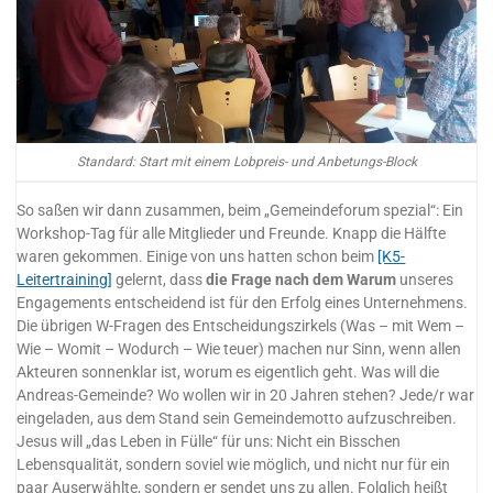
Standard: Start mit einem Lobpreis- und Anbetungs-Block
So saßen wir dann zusammen, beim „Gemeindeforum spezial“: Ein
Workshop-Tag für alle Mitglieder und Freunde. Knapp die Hälfte
waren gekommen. Einige von uns hatten schon beim
[K5-
Leitertraining]
gelernt, dass
die Frage nach dem Warum
unseres
Engagements entscheidend ist für den Erfolg eines Unternehmens.
Die übrigen W-Fragen des Entscheidungszirkels (Was – mit Wem –
Wie – Womit – Wodurch – Wie teuer) machen nur Sinn, wenn allen
Akteuren sonnenklar ist, worum es eigentlich geht. Was will die
Andreas-Gemeinde? Wo wollen wir in 20 Jahren stehen? Jede/r war
eingeladen, aus dem Stand sein Gemeindemotto aufzuschreiben.
Jesus will „das Leben in Fülle“ für uns: Nicht ein Bisschen
Lebensqualität, sondern soviel wie möglich, und nicht nur für ein
paar Auserwählte, sondern er sendet uns zu allen. Folglich heißt