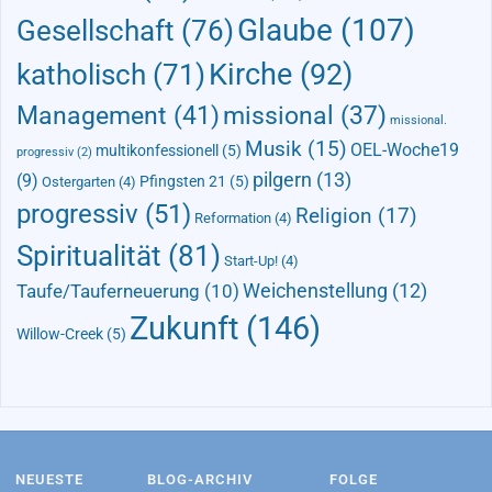
Glaube
(107)
Gesellschaft
(76)
Kirche
(92)
katholisch
(71)
Management
(41)
missional
(37)
missional.
Musik
(15)
OEL-Woche19
multikonfessionell
(5)
progressiv
(2)
pilgern
(13)
(9)
Pfingsten 21
(5)
Ostergarten
(4)
progressiv
(51)
Religion
(17)
Reformation
(4)
Spiritualität
(81)
Start-Up!
(4)
Taufe/Tauferneuerung
(10)
Weichenstellung
(12)
Zukunft
(146)
Willow-Creek
(5)
NEUESTE
BLOG-ARCHIV
FOLGE