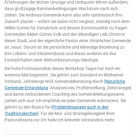
Erfahrungen der letzten Umzüge und Umbauten lehren außerdem,
dass großzügige Rahmenbedingungen Wachstum nach sich
ziehen. Die Andreas-Gemeinde kann also sehr optimistisch ihre
Zukunft planen – sofern sie dabei nicht vergisst, ständig nach dem
Willen Gottes für Osnabrück und dessen Kontextualität zu fragen.
Gemeinden bilden Gottes Volk und den lebendigen Leib Christi in
dieser Stadt, und der eigentliche Pastor einer christlichen Gemeinde
ist Jesus. Darum ist die persönliche und lebendige Beziehung zu
ihm Lebens- und Glaubensbasis und etwas anderes als das
Fürwahrhalten einer Weltverbesserungs-Ideologie.
Die hohe Professionaltät dieses Workshop-Tages hat mich ein
weiteres Mal begeistert. Sie gehört zum Standard im Mülheimer
Verband. Jahrelange NGE-Gemeindeberatung durch
[Natürliche
Gemeinde-Entwicklung
: Analysetools, Profilerstellung, Zielstrategie]
und damit verbundenem Coaching des Gemeindeleitungsteams
zahlen sich aus! Ich empfehle sie jeder Gemeinde wärmstens. Sie
gehört zu den Basics für
[Problemlösungen auch in den
Traditionskirchen]
. Für die Mut- und Strategielosigkeit ihrer
Pastoralteams vor Ort habe ich keinerlei Verständnis mehr.