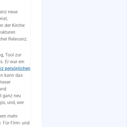
ganz neue
nst,
n der Kirche:
rukturen
icher Relevanz:
g, Tool zur
s. Er war ein
nz persönlichen
n kann das
ieser
und
st ganz neu
ps, und, wer
 dem mehr
e. Für Firm- und