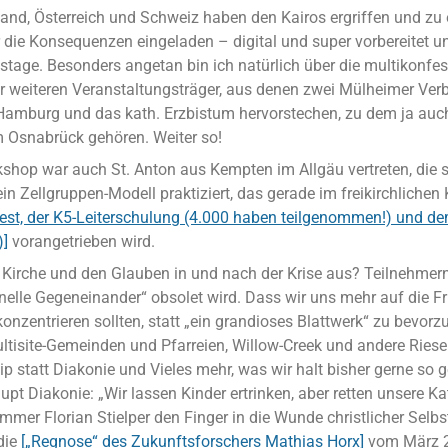
and, Österreich und Schweiz haben den Kairos ergriffen und zu e
die Konsequenzen eingeladen – digital und super vorbereitet und
stage. Besonders angetan bin ich natürlich über die multikonfes
r weiteren Veranstaltungsträger, aus denen zwei Mülheimer Ver
amburg und das kath. Erzbistum hervorstechen, zu dem ja auc
 Osnabrück gehören. Weiter so!
shop war auch St. Anton aus Kempten im Allgäu vertreten, die s
in Zellgruppen-Modell praktiziert, das gerade im freikirchliche
st, der K5-Leiterschulung (4.000 haben teilgenommen!) und de
)]
vorangetrieben wird.
Kirche und den Glauben in und nach der Krise aus? Teilnehmern 
nelle Gegeneinander“ obsolet wird. Dass wir uns mehr auf die Fr
nzentrieren sollten, statt „ein grandioses Blattwerk“ zu bevorz
tisite-Gemeinden und Pfarreien, Willow-Creek und andere Ries
ip statt Diakonie und Vieles mehr, was wir halt bisher gerne so
pt Diakonie: „Wir lassen Kinder ertrinken, aber retten unsere Ka
mmer Florian Stielper den Finger in die Wunde christlicher Selb
 die
[„Regnose“ des Zukunftsforschers Mathias Horx]
vom März 2