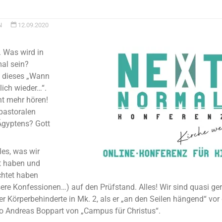
N
12.09.2020
. Was wird in
mal sein?
t dieses „Wann
lich wieder…“.
ht mehr hören!
pastoralen
Ägyptens? Gott
les, was wir
t haben und
chtet haben
ere Konfessionen…) auf den Prüfstand. Alles! Wir sind quasi ger
er Körperbehinderte in Mk. 2, als er „an den Seilen hängend“ vo
so Andreas Boppart von „Campus für Christus“.