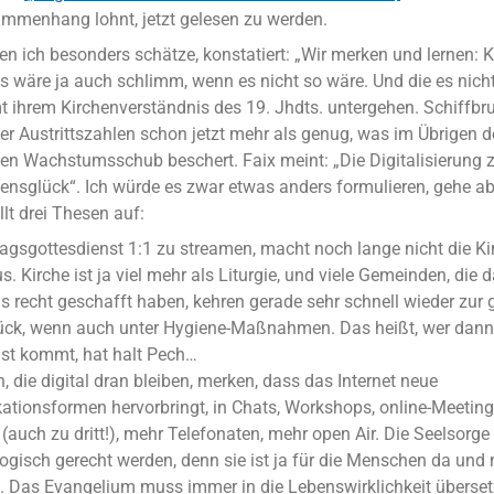
mmenhang lohnt, jetzt gelesen zu werden.
den ich besonders schätze, konstatiert: „Wir merken und lernen: K
s wäre ja auch schlimm, wenn es nicht so wäre. Und die es nicht
 ihrem Kirchenverständnis des 19. Jhdts. untergehen. Schiffbru
der Austrittszahlen schon jetzt mehr als genug, was im Übrigen 
inen Wachstumsschub beschert. Faix meint: „Die Digitalisierung 
nsglück“. Ich würde es zwar etwas anders formulieren, gehe ab
llt drei Thesen auf:
gsgottesdienst 1:1 zu streamen, macht noch lange nicht die Ki
s. Kirche ist ja viel mehr als Liturgie, und viele Gemeinden, die 
ls recht geschafft haben, kehren gerade sehr schnell wieder zur
rück, wenn auch unter Hygiene-Maßnahmen. Das heißt, wer dann
st kommt, hat halt Pech…
 die digital dran bleiben, merken, dass das Internet neue
ionsformen hervorbringt, in Chats, Workshops, online-Meetings
 (auch zu dritt!), mehr Telefonaten, mehr open Air. Die Seelsor
ogisch gerecht werden, denn sie ist ja für die Menschen da und 
 Das Evangelium muss immer in die Lebenswirklichkeit überset