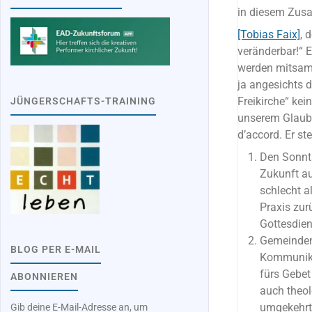
in diesem Zusa
[Tobias Faix]
, 
veränderbar!“ E
werden mitsamt
ja angesichts 
Freikirche“ ke
JÜNGERSCHAFTS-TRAINING
unserem Glaube
d’accord. Er ste
Den Sonnta
Zukunft au
schlecht a
Praxis zu
Gottesdien
Gemeinden,
BLOG PER E-MAIL
Kommunikat
fürs Gebet
ABONNIEREN
auch theol
umgekehrt.
Gib deine E-Mail-Adresse an, um