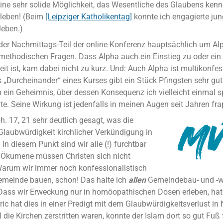
ine sehr solide Möglichkeit, das Wesentliche des Glaubens ken
rleben! (Beim
[Leipziger Katholikentag]
konnte ich engagierte ju
leben.)
 der Nachmittags-Teil der online-Konferenz hauptsächlich um Al
ethodischen Fragen. Dass Alpha auch ein Einstieg zu oder ein
it ist, kam dabei nicht zu kurz. Und: Auch Alpha ist multikonfes
 „Durcheinander“ eines Kurses gibt ein Stück Pfingsten sehr gut
h ein Geheimnis, über dessen Konsequenz ich vielleicht einmal s
e. Seine Wirkung ist jedenfalls in meinen Augen seit Jahren fra
h. 17, 21 sehr deutlich gesagt, was die
Glaubwürdigkeit kirchlicher Verkündigung in
. In diesem Punkt sind wir alle (!) furchtbar
r Ökumene müssen Christen sich nicht
 Warum wir immer noch konfessionalistisch
meinde bauen, schon! Das halte ich
allen
Gemeindebau- und -
. Dass wir Erweckung nur in homöopathischen Dosen erleben, hat
ric hat dies in einer Predigt mit dem Glaubwürdigkeitsverlust in
l die Kirchen zerstritten waren, konnte der Islam dort so gut Fuß 