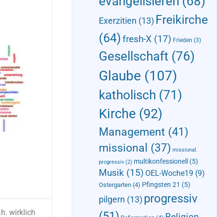
evangelisieren
(68)
Freikirche
Exerzitien
(13)
(64)
fresh-X
(17)
Frieden
(3)
Gesellschaft
(76)
Glaube
(107)
katholisch
(71)
Kirche
(92)
Management
(41)
missional
(37)
missional.
multikonfessionell
(5)
progressiv
(2)
Musik
(15)
OEL-Woche19
(9)
Pfingsten 21
(5)
Ostergarten
(4)
progressiv
pilgern
(13)
h. wirklich
(51)
Religion