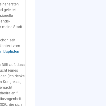
iner ersten
 geleitet,
sionelle
bands-
h meine Stadt
chon seit
n Kontext vom
m Baptisten
fällt auf, dass
ucht (eines
ugen (ich denke
en-Kongresse,
 gemacht
thedralen!“
stbezogenheit.
020, die sich