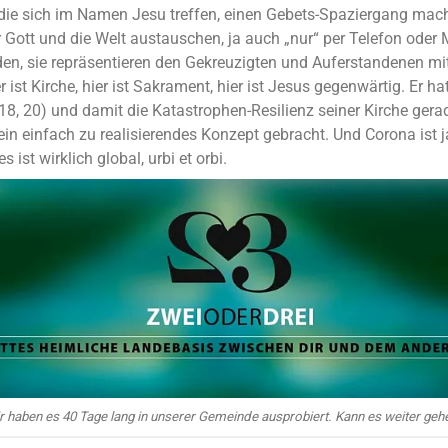
, die sich im Namen Jesu treffen, einen Gebets-Spaziergang mach
r Gott und die Welt austauschen, ja auch „nur“ per Telefon oder
en, sie repräsentieren den Gekreuzigten und Auferstandenen mitt
ist Kirche, hier ist Sakrament, hier ist Jesus gegenwärtig. Er ha
18, 20) und damit die Katastrophen-Resilienz seiner Kirche ger
ein einfach zu realisierendes Konzept gebracht. Und Corona ist j
s ist wirklich global, urbi et orbi.
r haben es 40 Tage lang in unserer Gemeinde ausprobiert. Kann es weiter geh