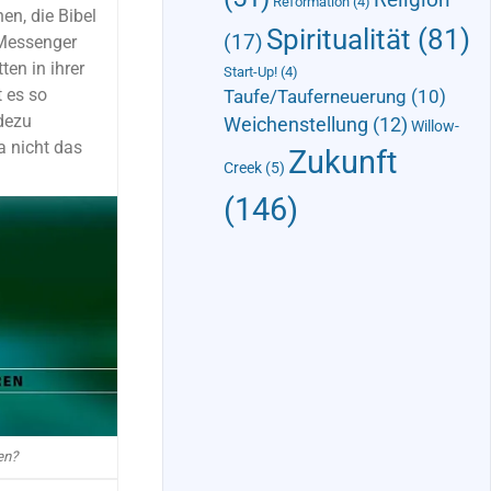
Reformation
(4)
en, die Bibel
Spiritualität
(81)
(17)
 Messenger
en in ihrer
Start-Up!
(4)
t es so
Taufe/Tauferneuerung
(10)
adezu
Weichenstellung
(12)
Willow-
a nicht das
Zukunft
Creek
(5)
(146)
en?