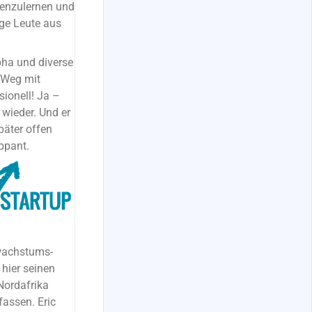
nenzulernen und
nge Leute aus
pha und diverse
 Weg mit
sionell! Ja –
 wieder. Und er
päter offen
ppant.
wachstums-
 hier seinen
 Nordafrika
fassen. Eric