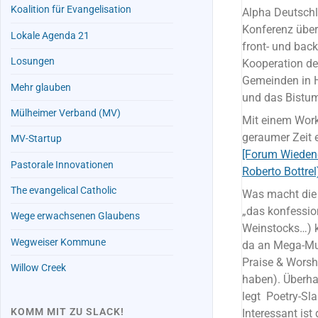
Koalition für Evangelisation
Alpha Deutschl
Konferenz über 
Lokale Agenda 21
front- und back
Losungen
Kooperation de
Gemeinden in H
Mehr glauben
und das Bistum
Mülheimer Verband (MV)
Mit einem Work
geraumer Zeit e
MV-Startup
[Forum Wiedene
Pastorale Innovationen
Roberto Bottrel
The evangelical Catholic
Was macht die 
„das konfessio
Wege erwachsenen Glaubens
Weinstocks…) ko
Wegweiser Kommune
da an Mega-Mul
Praise & Worsh
Willow Creek
haben). Überhau
legt Poetry-Sla
KOMM MIT ZU SLACK!
Interessant ist