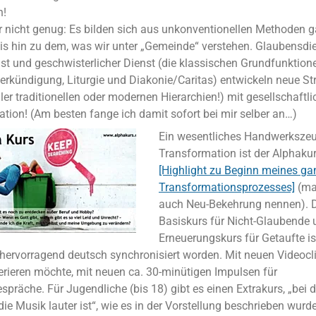
n!
 nicht genug: Es bilden sich aus unkonventionellen Methoden 
is hin zu dem, was wir unter „Gemeinde“ verstehen. Glaubensdie
st und geschwisterlicher Dienst (die klassischen Grundfunktione
erkündigung, Liturgie und Diakonie/Caritas) entwickeln neue St
ller traditionellen oder modernen Hierarchien!) mit gesellschaftl
tion! (Am besten fange ich damit sofort bei mir selber an…)
Ein wesentliches Handwerkszeu
Transformation ist der Alphakur
[Highlight zu Beginn meines ga
Transformationsprozesses]
(ma
auch Neu-Bekehrung nennen). D
Basiskurs für Nicht-Glaubende 
Erneuerungskurs für Getaufte i
 hervorragend deutsch synchronisiert worden. Mit neuen Videocli
ferieren möchte, mit neuen ca. 30-minütigen Impulsen für
spräche. Für Jugendliche (bis 18) gibt es einen Extrakurs, „bei
die Musik lauter ist“, wie es in der Vorstellung beschrieben wurd