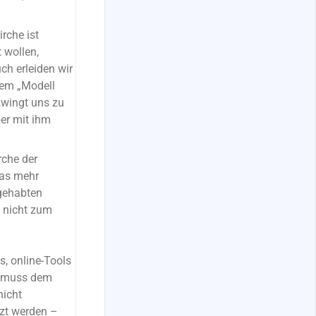
irche ist
 wollen,
ch erleiden wir
dem „Modell
zwingt uns zu
er mit ihm
rche der
das mehr
 gehabten
 nicht zum
, online-Tools
ge muss dem
nicht
zt werden –