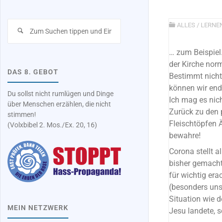
Suchen
ALLES
/
LERNE
nach:
… zum Beispiel
der Kirche nor
DAS 8. GEBOT
Bestimmt nich
können wir end
Du sollst nicht rumlügen und Dinge
Ich mag es nic
über Menschen erzählen, die nicht
Zurück zu den 
stimmen!
Fleischtöpfen 
(Volxbibel 2. Mos./Ex. 20, 16)
bewahre!
Corona stellt al
bisher gemach
für wichtig era
(besonders uns
Situation wie d
MEIN NETZWERK
Jesu landete, 