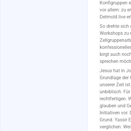
Konfigruppen e
vor allem: zu e
Detmold live er
So drehte sich
Workshops zu m
Zellgruppenarbe
konfessionelles
birgt auch noc
sprechen möcht
Jesus hat in Jo
Grundlage der 
unserer Zeit ist
unbiblisch. Fü
rechtfertigen.
glauben und Ge
Initiativen vor
Grund. Yassir E
verglichen. Wei