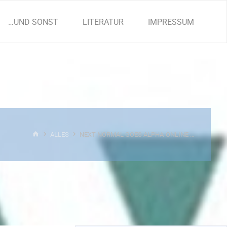
…UND SONST
LITERATUR
IMPRESSUM
START
ALLES
NEXT NORMAL GOES ALPHA-ONLINE …