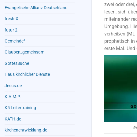
zwei oder drei
Evangelische Allianz Deutschland
lesen, sich übe
miteinander red
fresh-X
Umgebung. Hier 
futur 2
verheißen (Mt. 
prophetisch in 
Gemeinde³
erste Mal. Und e
Glauben_gemeinsam
GottesSuche
Haus kirchlicher Dienste
Jesus.de
K.A.M.P.
K5 Leitertraining
KATH.de
Wi
kirchenentwicklung.de